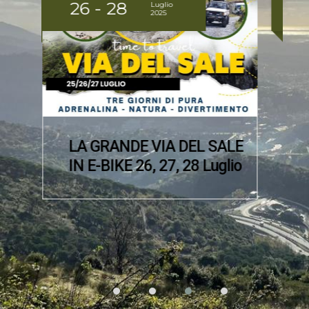
30
- 02
Maggio
-
2026
Giugno
LE
ELBA BIKE EXPERIENCE
io
DAL 30/05 AL 02/06
Elba
Isola d'Elba